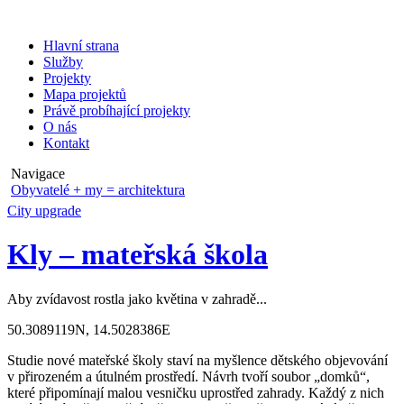
Hlavní strana
Služby
Projekty
Mapa projektů
Právě probíhající projekty
O nás
Kontakt
Navigace
Obyvatelé + my = architektura
City upgrade
Kly – mateřská škola
Aby zvídavost rostla jako květina v zahradě...
50.3089119N, 14.5028386E
Studie nové mateřské školy staví na myšlence dětského objevování
v přirozeném a útulném prostředí. Návrh tvoří soubor „domků“,
které připomínají malou vesničku uprostřed zahrady. Každý z nich