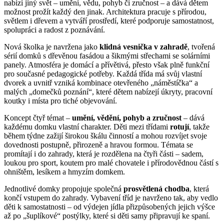
nabízí jiný svět – umění, vědu, pohyb či zručnost – a dává dětem
možnost prožít každý den jinak. Architektura pracuje s přírodou,
světlem i dřevem a vytváří prostředí, které podporuje samostatnost,
spolupráci a radost z poznávání.
Nová školka je navržena jako
klidná vesnička v zahradě
, tvořená
sérií domků s dřevěnou fasádou a šikmými střechami se solárními
panely. Atmosféra je domácí a přívětivá, přesto však plně funkční
pro současné pedagogické potřeby. Každá třída má svůj vlastní
dvorek a uvnitř vzniká kombinace otevřeného „náměstíčka“ a
malých „domečků poznání“, které dětem nabízejí úkryty, pracovní
koutky i místa pro tiché objevování.
Koncept čtyř témat –
umění, vědění, pohyb a zručnost
– dává
každému domku vlastní charakter. Děti mezi třídami
rotují
, takže
během týdne zažijí širokou škálu činností a mohou rozvíjet svoje
dovednosti postupně, přirozeně a hravou formou. Témata se
promítají i do zahrady, která je rozdělena na čtyři části – sadem,
loukou pro sport, koutem pro malé chovatele i přírodovědnou částí s
ohništěm, lesíkem a hmyzím domkem.
Jednotlivé domky propojuje společná
prosvětlená chodba
, která
končí vstupem do zahrady. Vybavení tříd je navrženo tak, aby vedlo
děti k samostatnosti – od výdejen jídla přizpůsobených jejich výšce
až po „šuplíkové“ postýlky, které si děti samy připravují ke spaní.