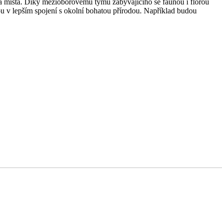
livá místa. Díky mezioborovému týmu zabývajícího se faunou i flórou
udou v lepším spojení s okolní bohatou přírodou. Například budou