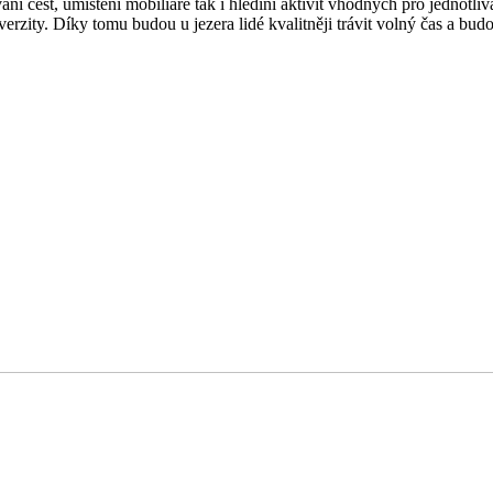
vání cest, umístění mobiliáře tak i hledíní aktivit vhodných pro jednot
iverzity. Díky tomu budou u jezera lidé kvalitněji trávit volný čas a b