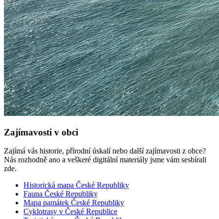
Zajímavosti v obci
Zajímá vás historie, přírodní úskalí nebo další zajímavosti z obce?
Nás rozhodně ano a veškeré digitální materiály jsme vám sesbírali
zde.
Historická mapa České Republiky
Fauna České Republiky
Mapa památek České Republiky
Cyklotrasy v České Republice