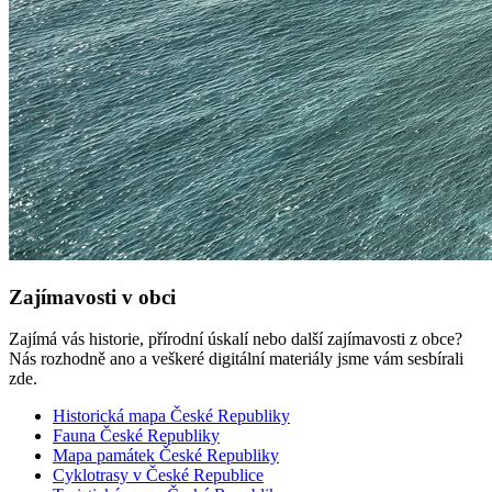
Zajímavosti v obci
Zajímá vás historie, přírodní úskalí nebo další zajímavosti z obce?
Nás rozhodně ano a veškeré digitální materiály jsme vám sesbírali
zde.
Historická mapa České Republiky
Fauna České Republiky
Mapa památek České Republiky
Cyklotrasy v České Republice