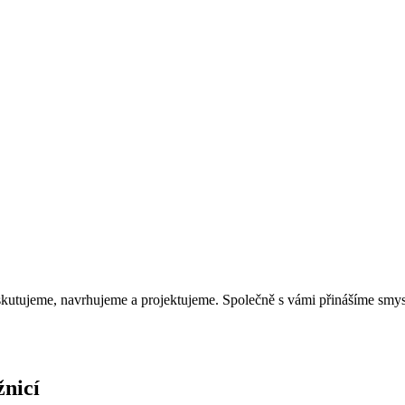
iskutujeme, navrhujeme a projektujeme. Společně s vámi přinášíme smys
nicí