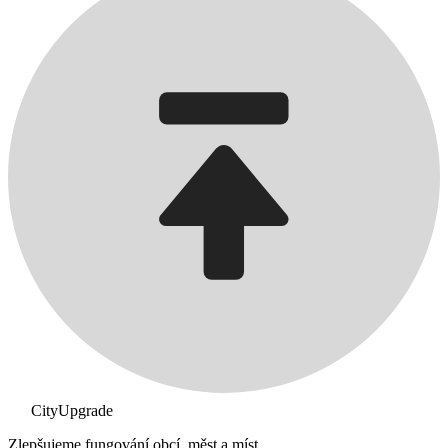
CityUpgrade
Zlepšujeme fungování obcí, měst a míst