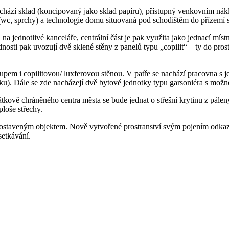
e nachází sklad (koncipovaný jako sklad papíru), přístupný venkovním 
 (wc, sprchy) a technologie domu situovaná pod schodištěm do přízemí s
 jednotlivé kanceláře, centrální část je pak využita jako jednací místn
dnosti pak uvozují dvě sklené stěny z panelů typu „copilit“ – ty do prost
tupem i copilitovou/ luxferovou stěnou. V patře se nachází pracovna s
tku). Dále se zde nacházejí dvě bytové jednotky typu garsoniéra s možno
kově chráněného centra města se bude jednat o střešní krytinu z pálený
ploše střechy.
 postaveným objektem. Nově vytvořené prostranství svým pojením odk
setkávání.