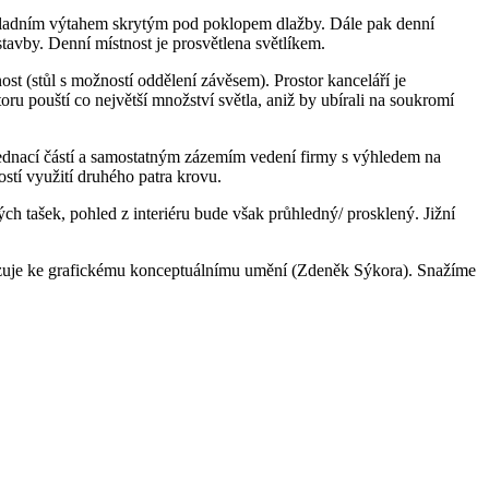
nákladním výtahem skrytým pod poklopem dlažby. Dále pak denní
tavby. Denní místnost je prosvětlena světlíkem.
ost (stůl s možností oddělení závěsem). Prostor kanceláří je
oru pouští co největší množství světla, aniž by ubírali na soukromí
 jednací částí a samostatným zázemím vedení firmy s výhledem na
stí využití druhého patra krovu.
ch tašek, pohled z interiéru bude však průhledný/ prosklený. Jižní
azuje ke grafickému konceptuálnímu umění (Zdeněk Sýkora). Snažíme