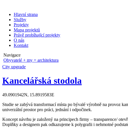
Hlavní strana
Služby
Projekty
Mapa projektů
Právě probíhající projekty
O nás
Kontakt
Navigace
Obyvatelé + my = architektura
City upgrade
Kancelářská stodola
49.0901942N, 15.8919583E
Studie se zabývá transformací místa po bývalé výrobně na provoz kan
univerzální prostor pro práci, jednání i odpočinek.
Koncept návrhu je založený na principech firmy – transparence/ otevř
Doplňky a designem pak odkazujeme k polygrafii i nehmotné podstatě