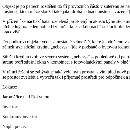
Objekt je po patrech rozdělen do tří provozních částí: v suterénu s
místnost, která může sloužit také jako druhá jednací místnost, zázemí
V přízemí se nachází hala rozdělená prosklenými akustickými stěnami na
přehledný, na jeden pohled lze určit, kde se kdo nachází. Pocit přehle
pracovišť.
Do podkroví objektu vede samostatné schodiště, které je odděleno vs
zámek srze střešní krytinu „nebesys“ (jde v podstatě o bytovou jedno
Střešní krytinu tvoří ze severu systém „nebesys“ – pohledově od památ
stranu tvoří střešní okna v kombinaci s fotovoltaickými panely v plné 
V rámci řešení se zabýváme také veřejným prostranstvím před nově
se prostor zvelebit a vytvořit tak i příjemné prostředí pro odpočinek a 
Lokace:
Jaroměřice nad Rokytnou
Investor:
Soukromý investor
Náplň práce: