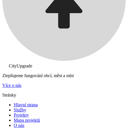
CityUpgrade
Zlepšujeme fungování obcí, měst a míst
Více o nás
Stránky
Hlavní strana
Služby
Projekty
Mapa projektů
O nás