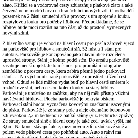
zlato. Křížící se a vodorovné cesty zdůrazňuje plátkové zlato a také
červená nebo modrá barva na hranách betonových zdí. Chodba dělí
pozemek na 2 části: smuteční síň a provozy s tím spojené a louku,
rozptylovou louku pro potřeby hřbitova. Předpokládáme, že se
hřbitov bude moci rozrůst na tuto část, až do prostorů vymezených
novými zdmi.
Z hlavního vstupu je vchod na hlavní cestu pro pěší a zároveň vjezd
na parkoviště pro hřbitov a smuteční síň, 52 míst a 1 stání pro
autobus. Parkoviště je koncipováno jako hlavní ulice rozdělena
uprostřed stromy. Stání je kolmo podél stěn. Do areálu parkoviště
zasahuje menší objekt. Je to místnost pro promítání fotografie
zemřelého z prostoru cesty, která zabírá přesně jedno parkovací
stání… . Na východní straně parkoviště je uprostřed křížení cest
vchod. Odtud se lidé můžou vydat buď po hlavní cestě směrem k
rozlučkové síni, nebo cestou kolem louky na starý hřbitov.
Parkování je umístěno na začátku, aby na něj měli přístup všichni
návštěvníci hřbitova. Plocha parkoviště je pokryta pískem.
Parkovací stání budou vyznačena kovovými značkami usazenými
do písku. Parkoviště je ze strany pole a aleje obehnáno betonovou
zdí vysokou 2,2 m bedněnou z balíků slámy (viz. technická zpráva).
Ze strany smuteční síně a hlavní cesty je také zeď, avšak vyšší, má
3,6m. Na konci stávající aleje, mezi novou zdí rozlučkové síně a
polem vede písková cesta pro pohřební auto. Auto s rakví má
samostatný příjezd k obslužnému dvoru smuteční síně.