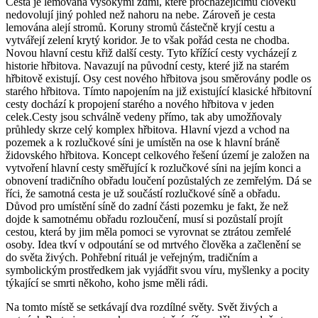
Cesta je lemována vysokými zdmi, které procházejícímu člověku
nedovolují jiný pohled než nahoru na nebe. Zároveň je cesta
lemována alejí stromů. Koruny stromů částečně kryjí cestu a
vytvářejí zelení krytý koridor. Je to však pořád cesta ne chodba.
Novou hlavní cestu křiž další cesty. Tyto křížící cesty vycházejí z
historie hřbitova. Navazují na původní cesty, které již na starém
hřbitově existují. Osy cest nového hřbitova jsou směrovány podle os
starého hřbitova. Tímto napojením na již existující klasické hřbitovní
cesty dochází k propojení starého a nového hřbitova v jeden
celek.Cesty jsou schválně vedeny přímo, tak aby umožňovaly
průhledy skrze celý komplex hřbitova. Hlavní vjezd a vchod na
pozemek a k rozlučkové síni je umístěn na ose k hlavní bráně
židovského hřbitova. Koncept celkového řešení území je založen na
vytvoření hlavní cesty směřující k rozlučkové síni na jejím konci a
obnovení tradičního obřadu loučení pozůstalých ze zemřelým. Dá se
říci, že samotná cesta je už součástí rozlučkové síně a obřadu.
Důvod pro umístění síně do zadní části pozemku je fakt, že než
dojde k samotnému obřadu rozloučení, musí si pozůstalí projít
cestou, která by jim měla pomoci se vyrovnat se ztrátou zemřelé
osoby. Idea tkví v odpoutání se od mrtvého člověka a začlenění se
do světa živých. Pohřební rituál je veřejným, tradičním a
symbolickým prostředkem jak vyjádřit svou víru, myšlenky a pocity
týkající se smrti někoho, koho jsme měli rádi.
Na tomto místě se setkávají dva rozdílné světy. Svět živých a