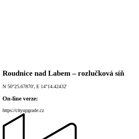
Roudnice nad Labem – rozlučková síň
N 50°25.67870', E 14°14.42432'
On-line verze:
https://cityupgrade.cz