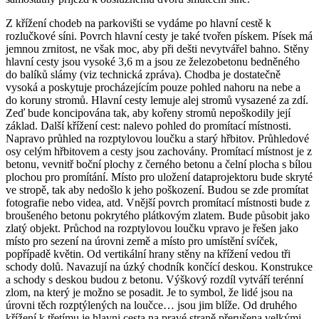
Z křížení chodeb na parkovišti se vydáme po hlavní cestě k
rozlučkové síni. Povrch hlavní cesty je také tvořen pískem. Písek má
jemnou zrnitost, ne však moc, aby při dešti nevytvářel bahno. Stěny
hlavní cesty jsou vysoké 3,6 m a jsou ze železobetonu bedněného
do balíků slámy (viz technická zpráva). Chodba je dostatečně
vysoká a poskytuje procházejícím pouze pohled nahoru na nebe a
do koruny stromů. Hlavní cesty lemuje alej stromů vysazené za zdí.
Zeď bude koncipována tak, aby kořeny stromů nepoškodily její
základ. Další křížení cest: nalevo pohled do promítací místnosti.
Napravo průhled na rozptylovou loučku a starý hřbitov. Průhledové
osy celým hřbitovem a cesty jsou zachovány. Promítací místnost je z
betonu, vevnitř boční plochy z černého betonu a čelní plocha s bílou
plochou pro promítání. Místo pro uložení dataprojektoru bude skryté
ve stropě, tak aby nedošlo k jeho poškození. Budou se zde promítat
fotografie nebo videa, atd. Vnější povrch promítací místnosti bude z
broušeného betonu pokrytého plátkovým zlatem. Bude působit jako
zlatý objekt. Průchod na rozptylovou loučku vpravo je řešen jako
místo pro sezení na úrovni země a místo pro umístění svíček,
popřípadě květin. Od vertikální hrany stěny na křížení vedou tři
schody dolů. Navazují na úzký chodník končící deskou. Konstrukce
a schody s deskou budou z betonu. Výškový rozdíl vytváří terénní
zlom, na který je možno se posadit. Je to symbol, že lidé jsou na
úrovni těch rozptýlených na loučce… jsou jim blíže. Od druhého
křížení k třetímu je hlavni cesta na pravé straně přerušena velkými