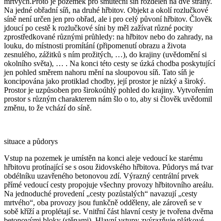
mrtvých.Proto je pozemek pro smuteční síň rozdělen na dvě strany.
Na jedné obřadní síň, na druhé hřbitov. Objekt a okolí rozlučkové
síně není určen jen pro obřad, ale i pro celý půvoní hřbitov. Člověk
jdoucí po cestě k rozlučkové síni by měl zažívat různé pocity
zprostředkované různými průhledy: na hřbitov nebo do zahrady, na
louku, do místnosti promítání (připomenutí obrazu a života
zesnulého, zážitků s ním prožitých, …), do krajiny (uvědomění si
okolního světa), … . Na konci této cesty se úzká chodba poskytující
jen pohled směrem nahoru mění na sloupovou síň. Tato síň je
koncipována jako protiklad chodby, její prostor je nízký a široký.
Prostor je uzpůsoben pro širokoúhlý pohled do krajiny. Vytvořením
prostor s různým charakterem nám šlo o to, aby si člověk uvědomil
změnu, to že vchází do síně.
situace a půdorys
Vstup na pozemek je umístěn na konci aleje vedoucí ke starému
hřbitovu protínající se s osou židovského hřbitova. Půdorys má tvar
obdélníku uzavřeného betonovou zdí. Výrazný centrální prvek
přímé vedoucí cesty propojuje všechny provozy hřbitovního areálu.
Na jednoduché provedení „cesty pozůstalých“ navazují „cesty
mrtvého“, oba provozy jsou funkčně odděleny, ale zároveň se v
sobě kříží a proplétají se. Vnitřní část hlavní cesty je tvořena dvěma
betonovými bloky (stěnami). Hlavní vstupy zvýrazňuje plátkové