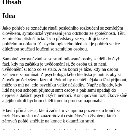
Obsah
Idea
Jako pohřeb se označuje rituál posledního rozloučení se zemřelým
člověkem, symbolické vymezení jeho odchodu ze společnosti. Tělu
zemřelého přísluší úcta. Tyto představy se vyjadřují také v
pohřebním obřadu. Z psychologického hlediska je pohřeb velice
důležitou součástí loučení se zemřelou osobou.
Samotné vyrovnávání se se smrtí milované osoby se dělí do čtyř
fází, kdy na začátku je uvědomění si, že osoba už tu není,
uvědomění si toho co se stalo. A na konci je fáze, kdy na osobu
začneme zapomínat. Z psychologického hlediska je nutné, aby si
člověk prošel všemi fázemi. Pokud by nechtěl nějakou fázi přijmout,
může to mít na jedo psychiku velké následky. Např.: případy, kdy
lidé nejsou schopni přijmout smrt osoby a pak sami upadají do
depresí a dalších psychických nemocí. Koncipování rozlučkové síně
a jejího okolí bychom chtěli tomuto procesu napomáhat.
Hlavní přímá cesta, která začíná u vstupu na pozemek a končí za
rozlučkovou síní má znázorňovat cestu člověka životem, která
zároveň pořád směřuje na konec k okamžiku smrti.