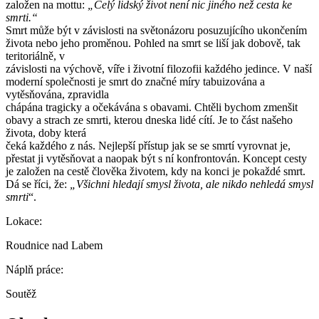
založen na mottu:
„Celý lidský život není nic jiného než cesta ke
smrti.“
Smrt může být v závislosti na světonázoru posuzujícího ukončením
života nebo jeho proměnou. Pohled na smrt se liší jak dobově, tak
teritoriálně, v
závislosti na výchově, víře i životní filozofii každého jedince. V naší
moderní společnosti je smrt do značné míry tabuizována a
vytěsňována, zpravidla
chápána tragicky a očekávána s obavami. Chtěli bychom zmenšit
obavy a strach ze smrti, kterou dneska lidé cítí. Je to část našeho
života, doby která
čeká každého z nás. Nejlepší přístup jak se se smrtí vyrovnat je,
přestat ji vytěsňovat a naopak být s ní konfrontován. Koncept cesty
je založen na cestě člověka životem, kdy na konci je pokaždé smrt.
Dá se říci, že:
„Všichni hledají smysl života, ale nikdo nehledá smysl
smrti
“.
Lokace:
Roudnice nad Labem
Náplň práce:
Soutěž