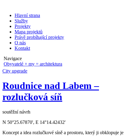
Hlavní strana
Služby
Projekty
Mapa projektů
Právě probíhající projekty
O nás
Kontakt
Navigace
Obyvatelé + my = architektura
City upgrade
Roudnice nad Labem –
rozlučková síň
soutěžní návrh
N 50°25.67870', E 14°14.42432'
Koncept a idea rozlučkové síně a prostoru, který ji obklopuje je