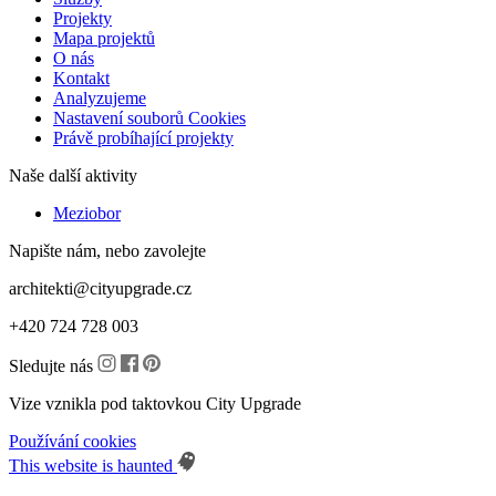
Projekty
Mapa projektů
O nás
Kontakt
Analyzujeme
Nastavení souborů Cookies
Právě probíhající projekty
Naše další aktivity
Meziobor
Napište nám, nebo zavolejte
architekti@cityupgrade.cz
+420 724 728 003
Sledujte nás
Vize vznikla pod taktovkou City Upgrade
Používání cookies
This website is haunted