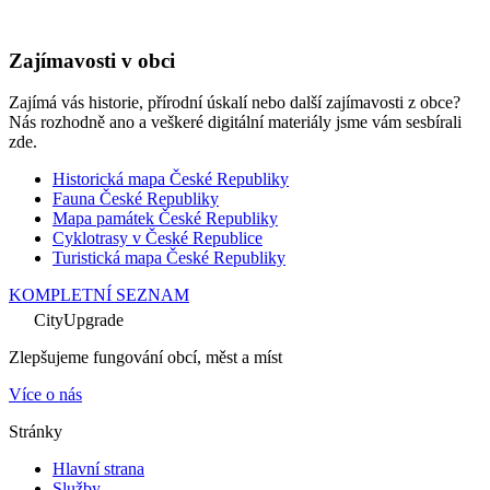
Zajímavosti v obci
Zajímá vás historie, přírodní úskalí nebo další zajímavosti z obce?
Nás rozhodně ano a veškeré digitální materiály jsme vám sesbírali
zde.
Historická mapa České Republiky
Fauna České Republiky
Mapa památek České Republiky
Cyklotrasy v České Republice
Turistická mapa České Republiky
KOMPLETNÍ SEZNAM
CityUpgrade
Zlepšujeme fungování obcí, měst a míst
Více o nás
Stránky
Hlavní strana
Služby