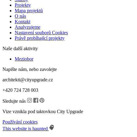
Projekty
Mapa projektů
O nás
Kontakt
Analyzujeme
Nastavení souborů Cookies
Právě probíhající projekty
Naše další aktivity
Meziobor
Napište nám, nebo zavolejte
architekti@cityupgrade.cz
+420 724 728 003
Sledujte nás
Vize vznikla pod taktovkou City Upgrade
Používání cookies
This website is haunted