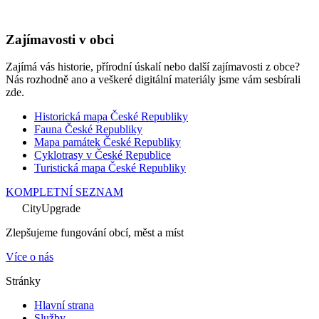
Zajímavosti v obci
Zajímá vás historie, přírodní úskalí nebo další zajímavosti z obce?
Nás rozhodně ano a veškeré digitální materiály jsme vám sesbírali
zde.
Historická mapa České Republiky
Fauna České Republiky
Mapa památek České Republiky
Cyklotrasy v České Republice
Turistická mapa České Republiky
KOMPLETNÍ SEZNAM
CityUpgrade
Zlepšujeme fungování obcí, měst a míst
Více o nás
Stránky
Hlavní strana
Služby