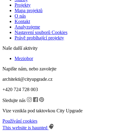
Projekty
Mapa projektů
O nás
Kontakt
Analyzujeme
Nastavení souborů Cookies
Právě probíhající projekty
Naše další aktivity
Meziobor
Napište nám, nebo zavolejte
architekti@cityupgrade.cz
+420 724 728 003
Sledujte nás
Vize vznikla pod taktovkou City Upgrade
Používání cookies
This website is haunted