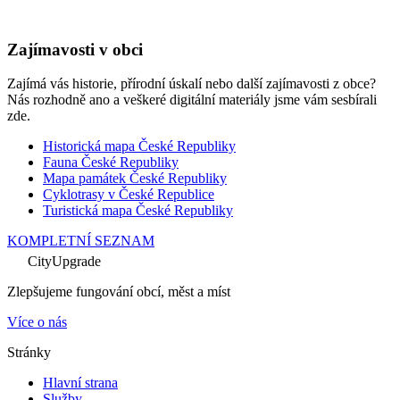
Zajímavosti v obci
Zajímá vás historie, přírodní úskalí nebo další zajímavosti z obce?
Nás rozhodně ano a veškeré digitální materiály jsme vám sesbírali
zde.
Historická mapa České Republiky
Fauna České Republiky
Mapa památek České Republiky
Cyklotrasy v České Republice
Turistická mapa České Republiky
KOMPLETNÍ SEZNAM
CityUpgrade
Zlepšujeme fungování obcí, měst a míst
Více o nás
Stránky
Hlavní strana
Služby